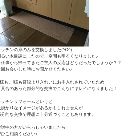
キッチンの扉のみを交換しました(^O^)
明るい木目調にしたので、空間も明るくなりました♪
お仕事から帰ってきたご主人の反応はどうだったでしょうか？？
次回お会いした時にお聞かせください♪
H様も、I様も普段よりきれいにお手入れされていたため
不具合のあった部分的な交換でこんなにキレイになりました！
キッチンリフォームというと
大掛かりなイメージがあるかもしれませんが
部分的な交換で理想に十分近づくこともあります。
検討中の方がいらっしゃいましたら
ぜひご相談ください♪