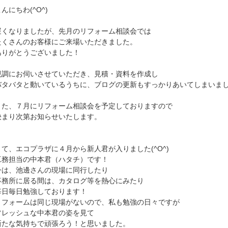
んにちわ(^O^)
遅くなりましたが、先月のリフォーム相談会では
たくさんのお客様にご来場いただきました。
ありがとうございました！
現調にお伺いさせていただき、見積・資料を作成し
バタバタと動いているうちに、ブログの更新もすっかりあいてしまいま
また、７月にリフォーム相談会を予定しておりますので
決まり次第お知らせいたします。
さて、エコプラザに４月から新人君が入りました(^O^)
工務担当の中本君（ハタチ）です！
今は、池邊さんの現場に同行したり
事務所に居る間は、カタログ等を熱心にみたり
毎日毎日勉強しております！
リフォームは同じ現場がないので、私も勉強の日々ですが
フレッシュな中本君の姿を見て
新たな気持ちで頑張ろう！と思いました。